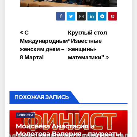
Навигация
С
Круглый стол
Международным
“Известные
по
женским днем –
женщины-
записям
8 Марта!
математики”
ПОХОЖАЯ ЗАПИСЬ
НОВОСТИ
Моисеева Анастасия и
Молотова Валерия – лауреаты