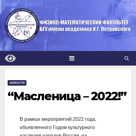
Перейти
к
содержимому
НОВОСТИ
“Масленица – 2022!”
В рамках мероприятий 2022 года,
объявленного Годом культурного
наследия народов России, на