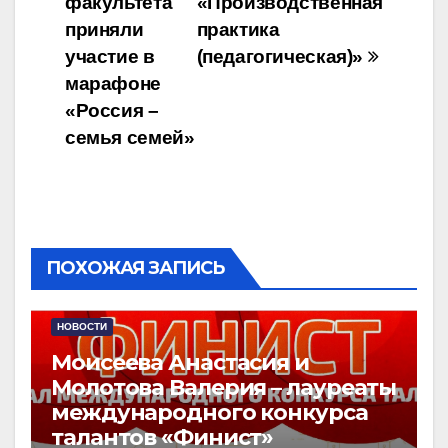
факультета
«Производственная
записям
приняли
практика
участие в
(педагогическая)»
марафоне
«Россия –
семья семей»
ПОХОЖАЯ ЗАПИСЬ
НОВОСТИ
Моисеева Анастасия и
Молотова Валерия – лауреаты
международного конкурса
талантов «Финист»