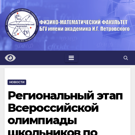
Перейти
к
содержимому
НОВОСТИ
Региональный этап
Всероссийской
олимпиады
школьников по