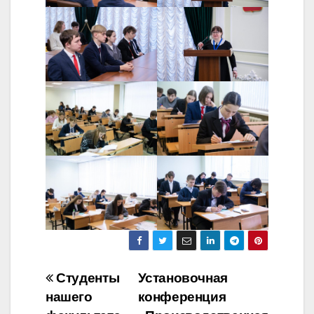
Навигация
Студенты
Установочная
нашего
конференция
по