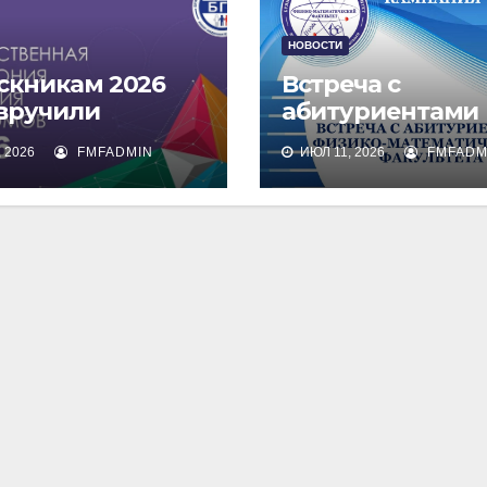
НОВОСТИ
скникам 2026
Встреча с
 вручили
абитуриентами
омы о высшем
физико-
 2026
FMFADMIN
ИЮЛ 11, 2026
FMFADM
зовании
математическог
факультета и их
родителями