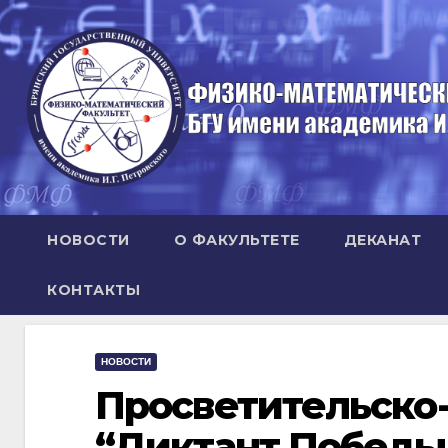
Перейти
к
содержимому
НОВОСТИ
О ФАКУЛЬТЕТЕ
ДЕКАНАТ
КОНТАКТЫ
НОВОСТИ
Просветительско
“Диктант Победы 