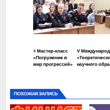
Навигация
Мастер-класс
V Международ
«Погружение в
«Теоретически
по
мир прогрессий»
научного обр
записям
ПОХОЖАЯ ЗАПИСЬ