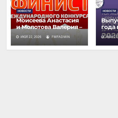
НОВОСТИ
НОВОСТИ
Моисеева Анастасия
Выпу
и Молотова Валерия –
года
лауреаты
дипл
ИЮЛ 22, 2026
FMFADMIN
ИЮЛ 21,
международного
обра
конкурса талантов
«Финист»