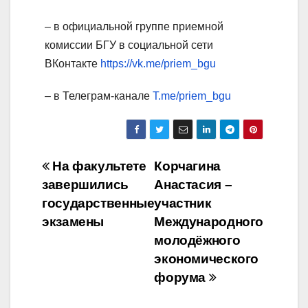
– в официальной группе приемной
комиссии БГУ в социальной сети
ВКонтакте
https://vk.me/priem_bgu
– в Телеграм-канале
T.me/priem_bgu
Навигация
На факультете
Корчагина
завершились
Анастасия –
по
государственные
участник
записям
экзамены
Международного
молодёжного
экономического
форума