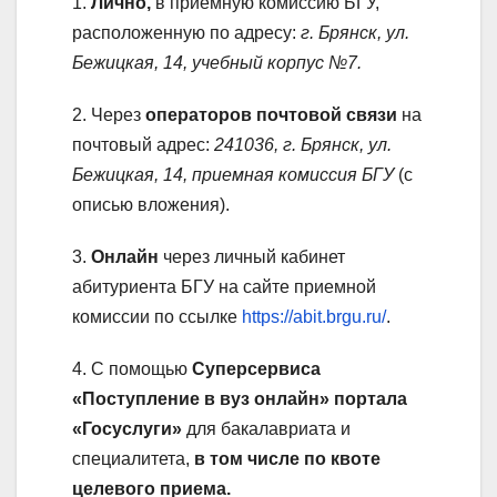
1.
Лично,
в приемную комиссию БГУ,
расположенную по адресу:
г. Брянск, ул.
Бежицкая, 14, учебный корпус №7.
2. Через
операторов почтовой связи
на
почтовый адрес:
241036, г. Брянск, ул.
Бежицкая, 14, приемная комиссия БГУ
(с
описью вложения).
3.
Онлайн
через личный кабинет
абитуриента БГУ на сайте приемной
комиссии по ссылке
https://abit.brgu.ru/
.
4. С помощью
Суперсервиса
«Поступление в вуз онлайн» портала
«Госуслуги»
для бакалавриата и
специалитета,
в том числе по квоте
целевого приема.