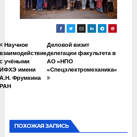
Навигация
Научное
Деловой визит
взаимодействие
делегации факультета в
по
с учёными
АО «НПО
записям
ИФХЭ имени
«Спецэлектромеханика»
А.Н. Фрумкина
РАН
ПОХОЖАЯ ЗАПИСЬ