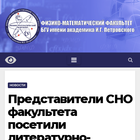
Перейти
к
содержимому
НОВОСТИ
Представители СНО
факультета
посетили
литературно-