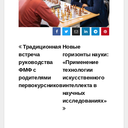
Навигация
Традиционная
Новые
встреча
горизонты науки:
по
руководства
«Применение
записям
ФМФ с
технологии
родителями
искусственного
первокурсников
интеллекта в
научных
исследованиях»