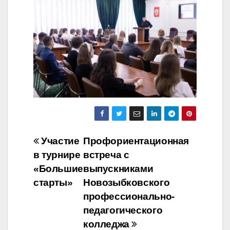
Навигация
Участие
Профориентационная
в турнире
встреча с
по
«Большие
выпускниками
записям
старты»
Новозыбковского
профессионально-
педагогического
колледжа