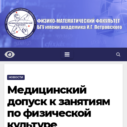
Перейти
к
содержимому
НОВОСТИ
Медицинский
допуск к занятиям
по физической
культуре