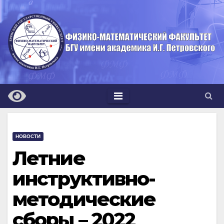
Перейти
к
содержимому
НОВОСТИ
Летние
инструктивно-
методические
сборы – 2022