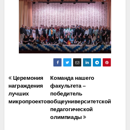
Навигация
Церемония
Команда нашего
награждения
факультета –
по
лучших
победитель
записям
микропроектов
общеуниверситетской
педагогической
олимпиады