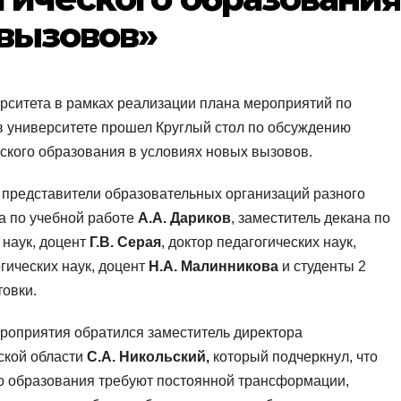
 вызовов»
рситета в рамках реализации плана мероприятий по
в университете прошел Круглый стол по обсуждению
ского образования в условиях новых вызовов.
е представители образовательных организаций разного
на по учебной работе
А.А. Дариков
, заместитель декана по
 наук, доцент
Г.В. Серая
, доктор педагогических наук,
огических наук, доцент
Н.А. Малинникова
и студенты 2
товки.
ероприятия обратился заместитель директора
ской области
С.А. Никольский,
который подчеркнул, что
го образования требуют постоянной трансформации,