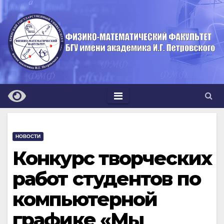
Перейти
к
содержимому
НОВОСТИ
Конкурс творческих
работ студентов по
компьютерной
графике «Мы