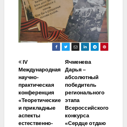
Навигация
IV
Ячменева
Международная
Дарья –
по
научно-
абсолютный
записям
практическая
победитель
конференция
регионального
«Теоретические
этапа
и прикладные
Всероссийского
аспекты
конкурса
естественно-
«Сердце отдаю