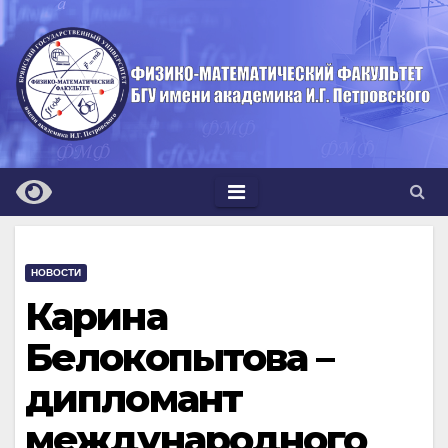
Перейти
к
содержимому
НОВОСТИ
Карина
Белокопытова –
дипломант
международного