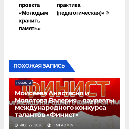
записям
проекта
практика
«Молодым
(педагогическая)»
хранить
память»
ПОХОЖАЯ ЗАПИСЬ
НОВОСТИ
Моисеева Анастасия и
Молотова Валерия – лауреаты
международного конкурса
талантов «Финист»
ИЮЛ 22, 2026
FMFADMIN