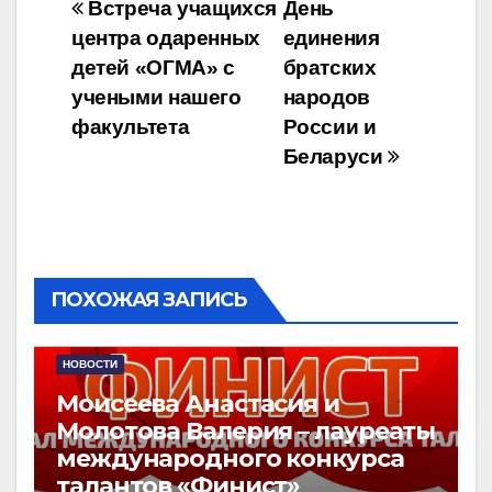
Навигация
Встреча учащихся
День
центра одаренных
единения
по
детей «ОГМА» с
братских
записям
учеными нашего
народов
факультета
России и
Беларуси
ПОХОЖАЯ ЗАПИСЬ
НОВОСТИ
Моисеева Анастасия и
Молотова Валерия – лауреаты
международного конкурса
талантов «Финист»