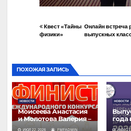
Навигация
Квест «Тайны
Онлайн встреча 
физики»
выпускных клас
по
записям
ПОХОЖАЯ ЗАПИСЬ
НОВОСТИ
НОВОСТИ
Моисеева Анастасия
Выпу
и Молотова Валерия –
года
лауреаты
дипл
ИЮЛ 22, 2026
FMFADMIN
ИЮЛ 21,