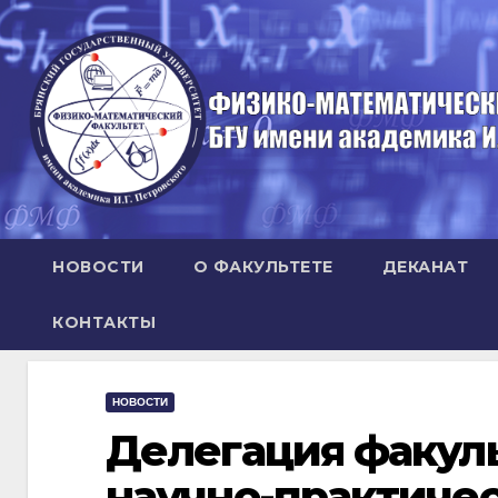
Перейти
к
содержимому
НОВОСТИ
О ФАКУЛЬТЕТЕ
ДЕКАНАТ
КОНТАКТЫ
НОВОСТИ
Делегация факуль
научно-практиче