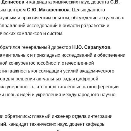
. Денисова
и кандидата химических наук, доцента
С.В.
ым центром
С.Ю. Макаренкова
. Целью данного
аучным и практическим опытом, обсуждение актуальных
аправлений исследований в области разработки и
ческих комплексов и систем.
обратился генеральный директор
Н.Ю. Сарапулов
,
аментальных и прикладных исследований в обеспечении
ьной конкурентоспособности отечественной
метил важность консолидации усилий академического
ов для решения актуальных задач цифровой
л уверенность, что представленные на конференции
ии новых идей и укрепления международного научно-
ии обратились: главный инженер отдела интеграции
кий
, кандидат технических наук, доцент кафедры