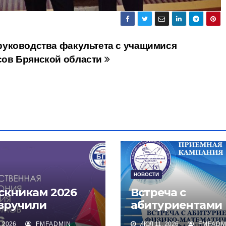
руководства факультета с учащимися
сов Брянской области
НОВОСТИ
скникам 2026
Встреча с
 вручили
абитуриентами
омы о высшем
физико-
 2026
FMFADMIN
ИЮЛ 11, 2026
FMFADM