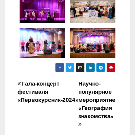
Навигация
Гала-концерт
Научно-
фестиваля
популярное
по
«Первокурсник-2024»
мероприятие
записям
«География
знакомства»