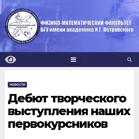
Перейти
к
содержимому
НОВОСТИ
Дебют творческого
выступления наших
первокурсников