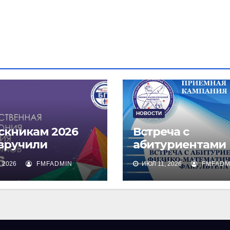
НОВОСТИ
скникам 2026
Встреча с
 вручили
абитуриентами
омы о высшем
физико-
 2026
FMFADMIN
ИЮЛ 11, 2026
FMFADM
зовании
математическог
факультета и их
родителями