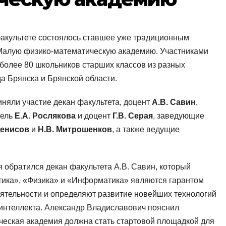
факультете состоялось ставшее уже традиционным
 Малую физико-математическую академию. Участниками
 более 80 школьников старших классов из разных
а Брянска и Брянской области.
иняли участие декан факультета, доцент
А.В. Савин
,
тель
Е.А. Рослякова
и доцент
Г.В.
Серая
, заведующие
Денисов
и
Н.В.
Митрошенков
, а также ведущие
обратился декан факультета А.В. Савин, который
тика», «Физика» и «Информатика» являются гарантом
тельности и определяют развитие новейших технологий
 интеллекта. Александр Владиславович пояснил
ческая академия должна стать стартовой площадкой для