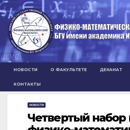
Перейти
к
содержимому
НОВОСТИ
О ФАКУЛЬТЕТЕ
ДЕКАНАТ
КОНТАКТЫ
НОВОСТИ
Четвертый набор
физико-математи