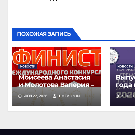
записям
ПОХОЖАЯ ЗАПИСЬ
НОВОСТИ
НОВОСТИ
Моисеева Анастасия
Выпу
и Молотова Валерия –
года
лауреаты
дипл
ИЮЛ 22, 2026
FMFADMIN
ИЮЛ 21,
международного
обра
конкурса талантов
«Финист»