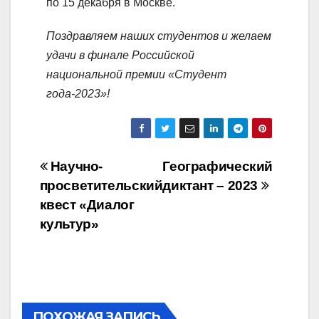
по 15 декабря в Москве.
Поздравляем наших студентов и желаем
удачи в финале Российской
национальной премии «Студент
года-2023»!
Навигация
Научно-
Географический
просветительский
диктант – 2023
по
квест «Диалог
записям
культур»
ПОХОЖАЯ ЗАПИСЬ