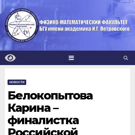
Перейти
к
содержимому
НОВОСТИ
Белокопытова
Карина –
финалистка
Российской