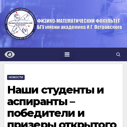
Перейти
к
содержимому
НОВОСТИ
Наши студенты и
аспиранты –
победители и
призеры открытого