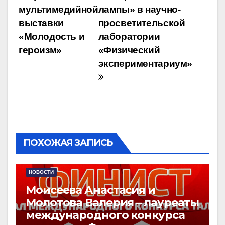
по
мультимедийной
лампы» в научно-
записям
выставки
просветительской
«Молодость и
лаборатории
героизм»
«Физический
экспериментариум»
ПОХОЖАЯ ЗАПИСЬ
НОВОСТИ
Моисеева Анастасия и
Молотова Валерия – лауреаты
международного конкурса