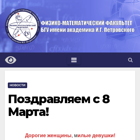
Перейти
к
содержимому
НОВОСТИ
Поздравляем с 8
Марта!
Дорогие женщины
, м
илые девушки!