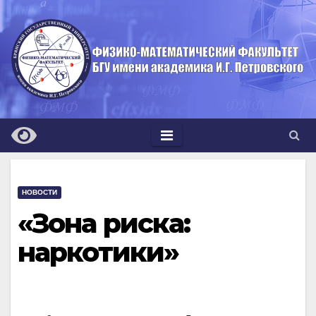
Перейти
к
содержимому
НОВОСТИ
«Зона риска:
наркотики»