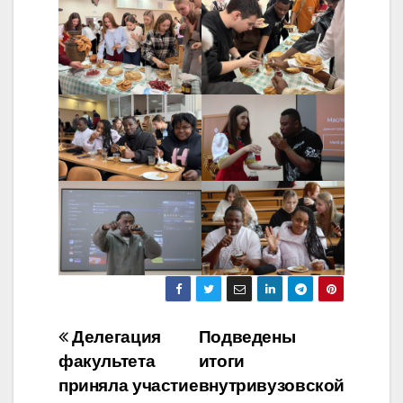
Навигация
Делегация
Подведены
факультета
итоги
по
приняла участие
внутривузовской