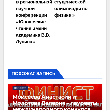
записям
в региональной
студенческой
научной
олимпиады по
конференции
физике
«Юношеские
чтения имени
академика В.В.
Лунина»
ПОХОЖАЯ ЗАПИСЬ
НОВОСТИ
Моисеева Анастасия и
Молотова Валерия – лауреаты
международного конкурса