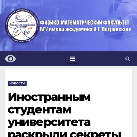
Перейти
к
содержимому
НОВОСТИ
Иностранным
студентам
университета
раскрыли секреты