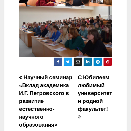
Навигация
Научный семинар
С Юбилеем
«Вклад академика
любимый
по
И.Г. Петровского в
университет
записям
развитие
и родной
естественно-
факультет!
научного
образования»