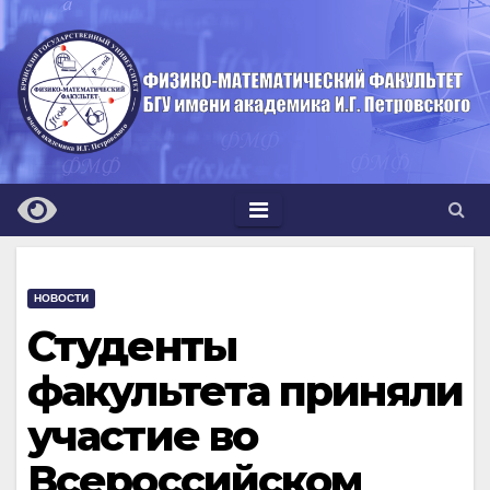
Перейти
к
содержимому
НОВОСТИ
Студенты
факультета приняли
участие во
Всероссийском