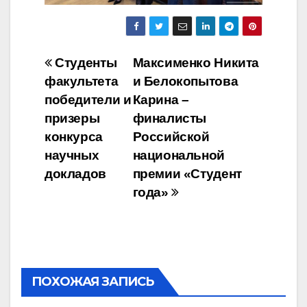
Навигация
Студенты
Максименко Никита
факультета
и Белокопытова
по
победители и
Карина –
записям
призеры
финалисты
конкурса
Российской
научных
национальной
докладов
премии «Студент
года»
ПОХОЖАЯ ЗАПИСЬ