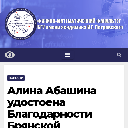
Перейти
к
содержимому
НОВОСТИ
Алина Абашина
удостоена
Благодарности
Брянской