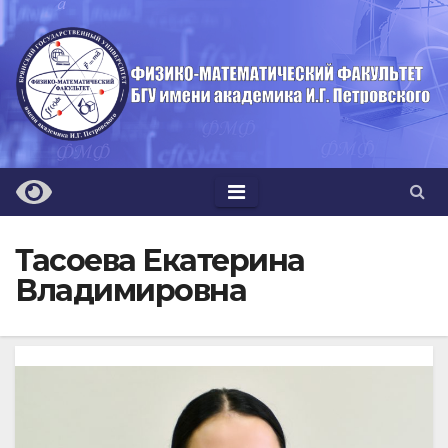
Перейти
к
содержимому
Тасоева Екатерина
Владимировна