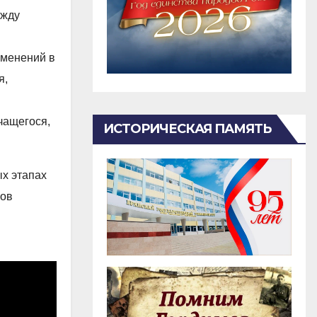
ежду
зменений в
я,
чащегося,
ИСТОРИЧЕСКАЯ ПАМЯТЬ
х этапах
гов