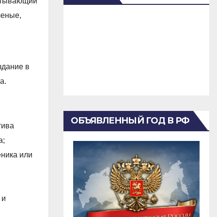
питывающий
ченые,
здание в
а.
ОБЪЯВЛЕННЫЙ ГОД В РФ
тива
а;
еника или
 и