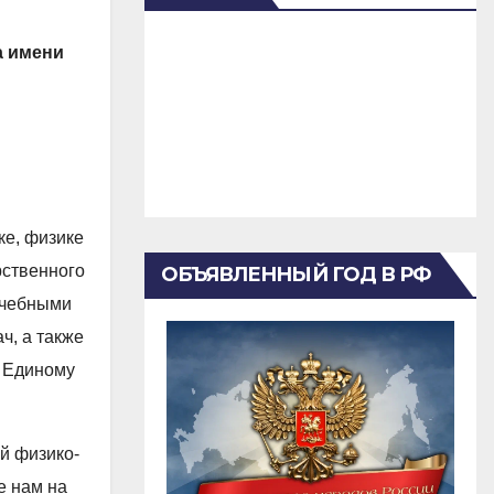
а имени
ке, физике
рственного
ОБЪЯВЛЕННЫЙ ГОД В РФ
учебными
ч, а также
к Единому
й физико-
е нам на