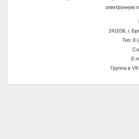
электронную п
241036, г. Бр
Тел. 8 
Сай
E-m
Группа в VK: