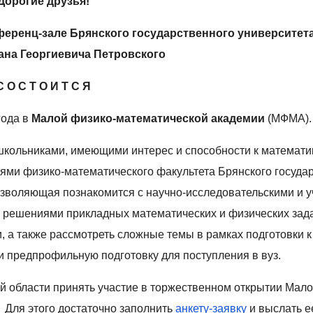
Дорогие друзья!
ференц-зале Брянского государственного университет
ана Георгиевича Петровского
С О С Т О И Т С Я
года в
Малой физико-математической академии
(МФМА).
кольниками, имеющими интерес и способности к математи
ми физико-математического факультета Брянского госуда
позволяющая познакомится с научно-исследовательскими и 
 решениями прикладных математических и физических зада
, а также рассмотреть сложные темы в рамках подготовки 
и предпрофильную подготовку для поступления в вуз.
й области принять участие в торжественном открытии Мало
 Для этого достаточно заполнить
анкету-заявку
и выслать е