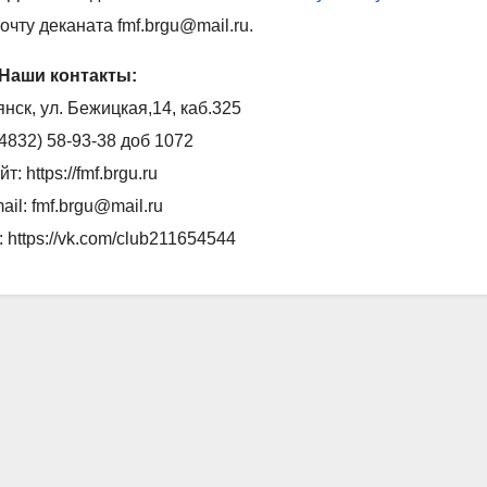
очту деканата fmf.brgu@mail.ru.
Наши контакты:
янск, ул. Бежицкая,14, каб.325
(4832)
58-93-38 доб 1072
т: https://fmf.brgu.ru
ail: fmf.brgu@mail.ru
 https://vk.com/club211654544