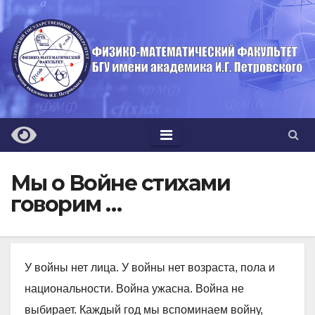
Перейти
к
содержимому
Мы о Войне стихами
говорим …
У войны нет лица. У войны нет возраста, пола и
национальности. Война ужасна. Война не
выбирает. Каждый год мы вспоминаем войну,