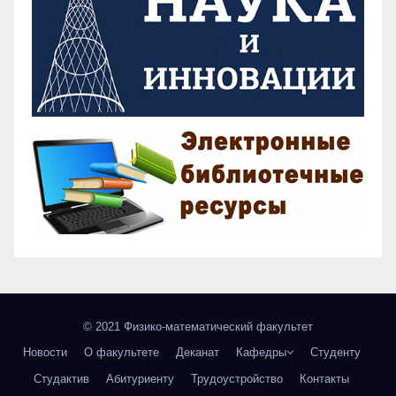
© 2021 Физико-математический факультет
Новости
О факультете
Деканат
Кафедры
Студенту
Студактив
Абитуриенту
Трудоустройство
Контакты