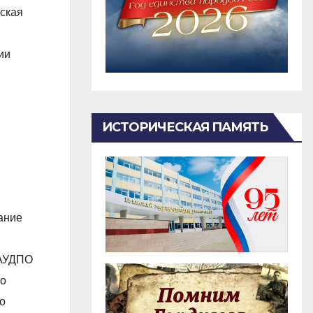
еская
ии
ИСТОРИЧЕСКАЯ ПАМЯТЬ
ание
ГАУДПО
 о
о