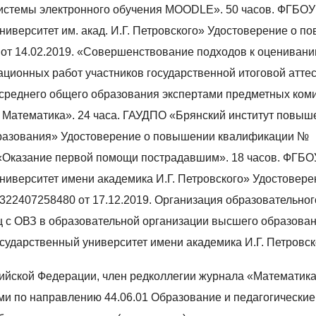
системы электронного обучения MOODLE». 50 часов. ФГБОУ
ниверситет им. акад. И.Г. Петровского» Удостоверение о 
 от 14.02.2019. «Совершенствование подходов к оцениван
ационных работ участников государственной итоговой атте
среднего общего образования экспертами предметных ком
у. Математика». 24 часа. ГАУДПО «Брянский институт повыш
разования» Удостоверение о повышении квалификации №
 «Оказание первой помощи пострадавшим». 18 часов. ФГБО
ниверситет имени академика И.Г. Петровского» Удостовере
22407258480 от 17.12.2019. Организация образовательног
ц с ОВЗ в образовательной организации высшего образован
сударственный университет имени академика И.Г. Петровск
ийской Федерации, член редколлегии журнала «Математика
ми по направлению 44.06.01 Образование и педагогические