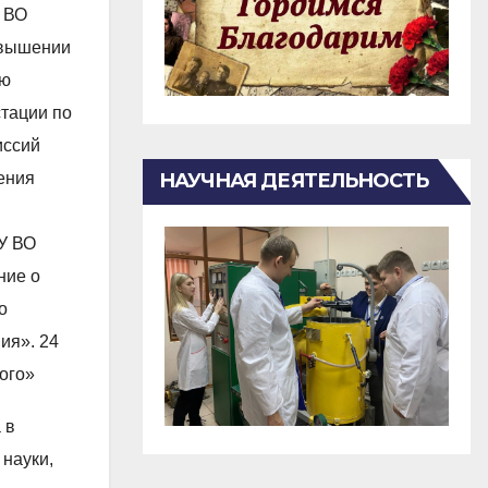
 ВО
повышении
ию
стации по
иссий
ения
НАУЧНАЯ ДЕЯТЕЛЬНОСТЬ
У ВО
ние о
о
ия». 24
ого»
 в
 науки,