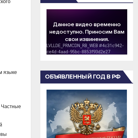
кого
м языке
ОБЪЯВЛЕННЫЙ ГОД В РФ
/ Частные
й
овы