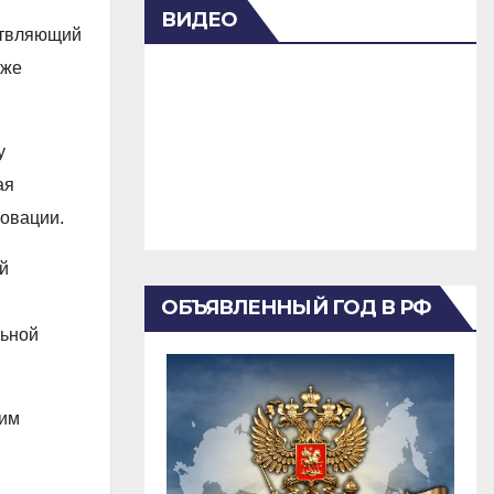
ВИДЕО
ествляющий
кже
у
ая
новации.
й
ОБЪЯВЛЕННЫЙ ГОД В РФ
льной
щим