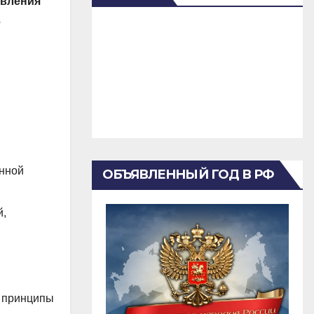
авления
е
енной
ОБЪЯВЛЕННЫЙ ГОД В РФ
й,
, принципы