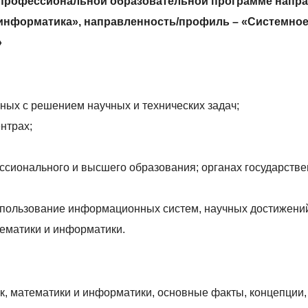
й профессиональной образовательной программе напр
и информатика», направленность/профиль – «Системно
»
ных с решением научных и технических задач;
нтрах;
ссионального и высшего образования; органах государств
спользование информационных систем, научных достижени
тематики и информатики.
к, математики и информатики, основные факты, концепции