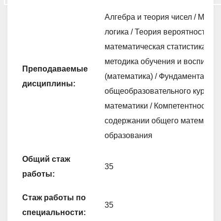
Алгебра и теория чисел / Мате
логика / Теория вероятностей и
математическая статистика / Т
методика обучения и воспитан
Преподаваемые
(математика) / Фундаментальн
дисциплины:
общеобразовательного курса
математики / Компетентностны
содержании общего математич
образования
Общий стаж
35
работы:
Стаж работы по
35
специальности: