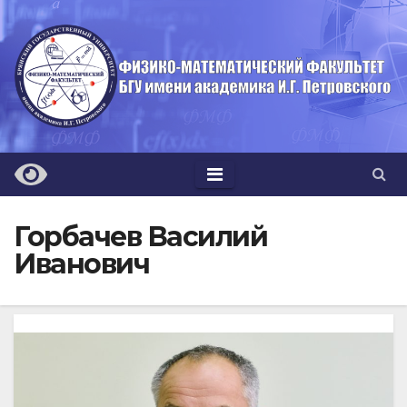
Перейти
к
содержимому
Горбачев Василий
Иванович