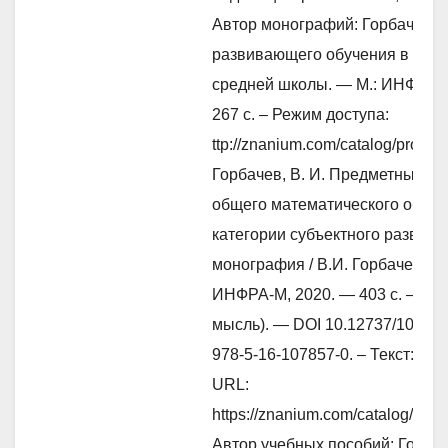
Автор монографий: Горбачев, В
развивающего обучения в курс
средней школы. — М.: ИНФРА-
267 с. – Режим доступа:
ttp://znanium.com/catalog/produc
Горбачев, В. И. Предметные к
общего математического образ
категории субъектного развити
монография / В.И. Горбачев. —
ИНФРА-М, 2020. — 403 с. — (Н
мысль). — DOI 10.12737/103117
978-5-16-107857-0. – Текст: эл
URL:
https://znanium.com/catalog/prod
Автор учебных пособий: Горбач