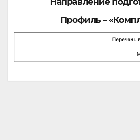
Направление подгот
Профиль – «Компл
Перечень 
М